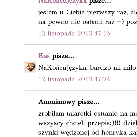
NaKońcuJęzyka
pisze...
jestem u Ciebie pierwszy raz, al
na pewno nie ostatni raz =) p
12 listopada 2013 17:15
Kaś
pisze...
NaKońcuJęzyka, bardzo mi miło 
12 listopada 2013 17:24
Anonimowy pisze...
zrobiłam talaretki osttanio na m
wszyscy chcieli przepis:)!!! dzi
szynki wędzonej od henryka kani