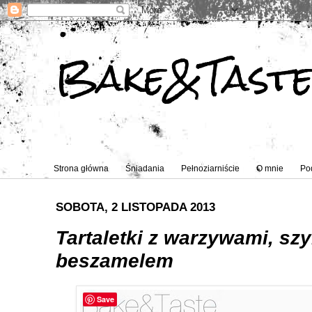
Bake&Tast
Strona główna
Śniadania
Pełnoziarniście
O mnie
Po
SOBOTA, 2 LISTOPADA 2013
Tartaletki z warzywami, sz
beszamelem
Save