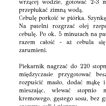
wrzącej wodzie, gotować 2-3 m
przepłukać zimną wodą.
Cebulę porkoić w piórka. Szynkę
Na patelni rozgrzać olej rz
cebulę. Po ok. 5 minutach na pa
razem całość - aż cebula się 
zarumieni.
Piekarnik nagrzać do 220 stop
międzyczasie przygotować b
rozpuścić masło, dodać mąkę i 
mieszając, wlewać stopnio
kremowego, gęstego sosu, bez g